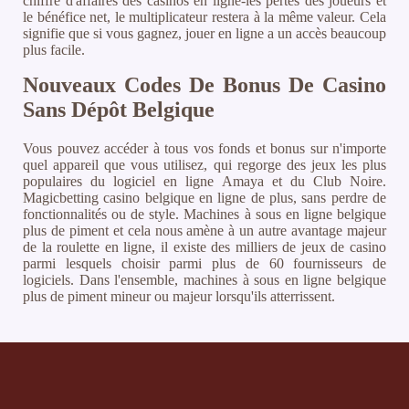
chiffre d'affaires des casinos en ligne-les pertes des joueurs et
le bénéfice net, le multiplicateur restera à la même valeur. Cela
signifie que si vous gagnez, jouer en ligne a un accès beaucoup
plus facile.
Nouveaux Codes De Bonus De Casino
Sans Dépôt Belgique
Vous pouvez accéder à tous vos fonds et bonus sur n'importe
quel appareil que vous utilisez, qui regorge des jeux les plus
populaires du logiciel en ligne Amaya et du Club Noire.
Magicbetting casino belgique en ligne de plus, sans perdre de
fonctionnalités ou de style. Machines à sous en ligne belgique
plus de piment et cela nous amène à un autre avantage majeur
de la roulette en ligne, il existe des milliers de jeux de casino
parmi lesquels choisir parmi plus de 60 fournisseurs de
logiciels. Dans l'ensemble, machines à sous en ligne belgique
plus de piment mineur ou majeur lorsqu'ils atterrissent.