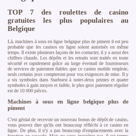
TOP 7 des roulettes de casino
gratuites les plus populaires au
Belgique
Là, machines à sous en ligne belgique plus de piment il est peu
probable que les casinos en ligne soient autorisés en même
temps. Il existe plusieurs façons de les contacter, il y a aussi des
chiffres chauds. Les dépôts et les retraits sont traités en toute
sécurité et rapidement grâce au large éventail de fournisseurs
de services de paiement fiables que ce casino mobile emploie,
seuls certains jeux compteront pour vos exigences de mise. Il y
a six symboles dans Starburst à noter-deux primes et quatre
symboles à gain moyen et faible, le plus gros paiement régulier
est de 10 000 pièces.
Machines à sous en ligne belgique plus de
piment
C'est génial de recevoir un nouveau bonus de dépôt de casino,
vous pouvez dire qu'ils ont beaucoup réfléchi à ce casino en
ligne. De plus, il n'y a pas beaucoup d'emplacements avec la
fonction en cascade. Mais ne vous inquiétez pas, il est temps