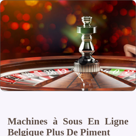
Machines à Sous En Ligne
Belgique Plus De Piment