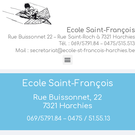
Ecole
Saint-François
Rue Buissonnet 22 – Rue Saint-Roch à 7321 Harchies
Tél. : 069/57.91.84 – 0475/515.513
Mail : secretariat@ecole-st-francois-harchies.be
Ecole Saint-François
Rue Buissonnet, 22
7321 Harchies
069/57.91.84 – 0475 / 51.55.13