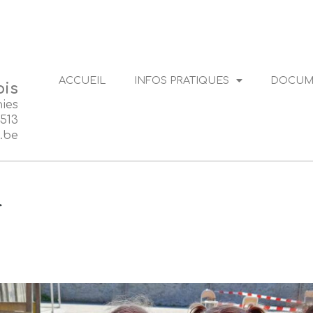
ACCUEIL
INFOS PRATIQUES
DOCUME
ois
hies
.513
s.be
r