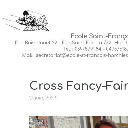
Ecole
Saint-Franç
Rue Buissonnet 22 – Rue Saint-Roch à 7321 Harc
Tél. : 069/57.91.84 – 0475/515
Mail : secretariat@ecole-st-francois-harchie
Cross Fancy-Fai
21 juin, 2023